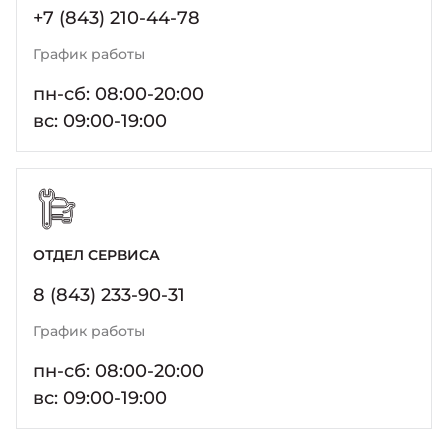
Москвич 6
+7 (843) 210-44-78
Яркий динамичный седан
от 2 237 000 ₽*
График работы
КОНТАКТЫ
Кредитные программы
Моторное масло
пн-сб: 08:00-20:00
вс: 09:00-19:00
СЕРВИСНЫЕ АКЦИИ
Спецпредложения
Москвич 3 с ручным
управлением (РУ)
Кроссовер, создающий равные
АКСЕССУАРЫ
возможности
Калькулятор трейд-ин
от 2 069 000 ₽*
ОТДЕЛ СЕРВИСА
Страховые программы
8 (843) 233-90-31
Москвич 8
Практичный семиместный
График работы
кроссовер
от 3 125 000 ₽*
пн-сб: 08:00-20:00
вс: 09:00-19:00