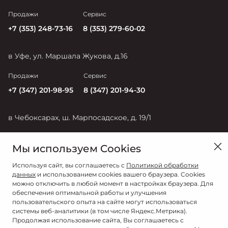
Продажи
Сервис
+7 (353) 248-73-16
8 (353) 279-60-02
в Уфе, ул. Маршала Жукова, д.16
Продажи
Сервис
+7 (347) 201-98-95
8 (347) 201-94-30
в Чебоксарах, ш. Марпосадское, д. 19/1
Продажи
Сервис
Мы используем Cookies
+7 (835) 228-54-17
+7 (835) 228-50-56
Используя сайт, вы соглашаетесь с
Политикой обработки
данных
и использованием cookies вашего браузера. Cookies
можно отключить в любой момент в настройках браузера. Для
обеспечения оптимальной работы и улучшения
пользовательского опыта на сайте могут использоваться
системы веб-аналитики (в том числе Яндекс.Метрика).
Продолжая использование сайта, Вы соглашаетесь с