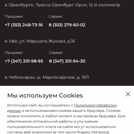
в Оренбурге, Трасса Оренбург-Орск, 12-й километр
Продажи
Сервис
+7 (353) 248-73-16
8 (353) 279-60-02
в Уфе, ул. Маршала Жукова, д.16
Продажи
Сервис
+7 (347) 201-98-95
8 (347) 201-94-30
в Чебоксарах, ш. Марпосадское, д. 19/1
Продажи
Сервис
Мы используем Cookies
+7 (835) 228-54-17
+7 (835) 228-50-56
Используя сайт, вы соглашаетесь с
Политикой обработки
данных
и использованием cookies вашего браузера. Cookies
можно отключить в любой момент в настройках браузера. Для
обеспечения оптимальной работы и улучшения
пользовательского опыта на сайте могут использоваться
системы веб-аналитики (в том числе Яндекс.Метрика).