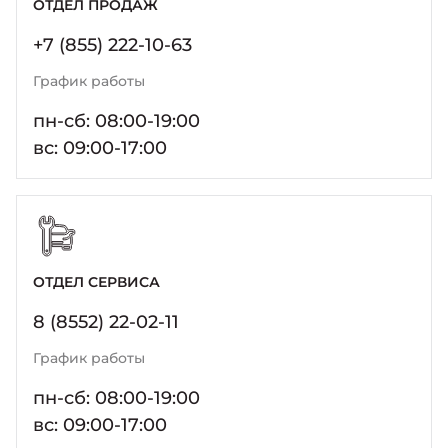
ОТДЕЛ ПРОДАЖ
Москвич 6
Яркий динамичный седан
+7 (855) 222-10-63
от 2 237 000 ₽*
КОНТАКТЫ
Кредитные программы
Моторное масло
График работы
пн-сб: 08:00-19:00
СЕРВИСНЫЕ АКЦИИ
Спецпредложения
вс: 09:00-17:00
Москвич 3 с ручным
управлением (РУ)
Кроссовер, создающий равные
АКСЕССУАРЫ
возможности
Калькулятор трейд-ин
от 2 069 000 ₽*
Страховые программы
ОТДЕЛ СЕРВИСА
Москвич 8
Практичный семиместный
8 (8552) 22-02-11
кроссовер
График работы
от 3 125 000 ₽*
пн-сб: 08:00-19:00
вс: 09:00-17:00