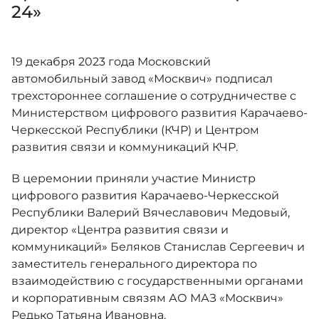
Москвич 6
24»
Яркий динамичный седан
от 2 237 000 ₽*
КОНТАКТЫ
Кредитные программы
Моторное масло
19 декабря 2023 года Московский
автомобильный завод «Москвич» подписал
СЕРВИСНЫЕ АКЦИИ
трехстороннее соглашение о сотрудничестве с
Спецпредложения
Москвич 3 с ручным
Министерством цифрового развития Карачаево-
управлением (РУ)
Черкесской Республики (КЧР) и Центром
Кроссовер, создающий равные
АКСЕССУАРЫ
возможности
развития связи и коммуникаций КЧР.
Калькулятор трейд-ин
от 2 069 000 ₽*
В церемонии приняли участие Министр
цифрового развития Карачаево-Черкесской
Страховые программы
Москвич 8
Республики Валерий Вячеславович Медовый,
Практичный семиместный
директор «Центра развития связи и
кроссовер
коммуникаций» Беляков Станислав Сергеевич и
от 3 125 000 ₽*
заместитель генерального директора по
взаимодействию с государственными органами
и корпоративным связям АО МАЗ «Москвич»
Редько Татьяна Ивановна.