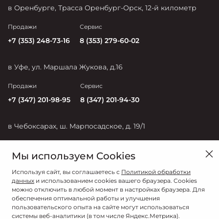
в Оренбурге, Трасса Оренбург-Орск, 12-й километр
Продажи
Сервис
+7 (353) 248-73-16
8 (353) 279-60-02
в Уфе, ул. Маршала Жукова, д.16
Продажи
Сервис
+7 (347) 201-98-95
8 (347) 201-94-30
в Чебоксарах, ш. Марпосадское, д. 19/1
Продажи
Сервис
Мы используем Cookies
+7 (835) 228-54-17
+7 (835) 228-50-56
Используя сайт, вы соглашаетесь с
Политикой обработки
данных
и использованием cookies вашего браузера. Cookies
можно отключить в любой момент в настройках браузера. Для
обеспечения оптимальной работы и улучшения
пользовательского опыта на сайте могут использоваться
системы веб-аналитики (в том числе Яндекс.Метрика).