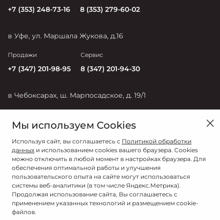
+7 (353) 248-73-16
8 (353) 279-60-02
в Уфе, ул. Маршала Жукова, д.16
Продажи
Сервис
+7 (347) 201-98-95
8 (347) 201-94-30
в Чебоксарах, ш. Марпосадское, д. 19/1
Продажи
Сервис
Мы используем Cookies
+7 (835) 228-54-17
+7 (835) 228-50-56
Используя сайт, вы соглашаетесь с
Политикой обработки
данных
и использованием cookies вашего браузера. Cookies
можно отключить в любой момент в настройках браузера. Для
обеспечения оптимальной работы и улучшения
пользовательского опыта на сайте могут использоваться
системы веб-аналитики (в том числе Яндекс.Метрика).
Продолжая использование сайта, Вы соглашаетесь с
применением указанных технологий и размещением cookie-
файлов.
© 2026