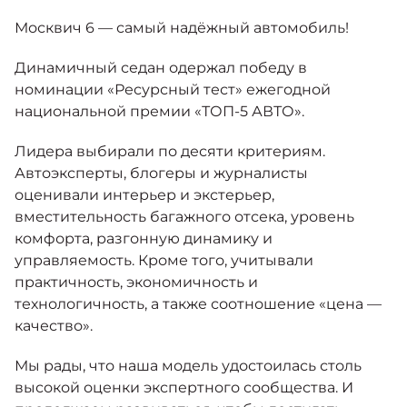
Москвич 6
Яркий динамичный седан
Москвич 6 — самый надёжный автомобиль!
от 2 237 000 ₽*
КОНТАКТЫ
Кредитные программы
Моторное масло
Динамичный седан одержал победу в
номинации «Ресурсный тест» ежегодной
национальной премии «ТОП-5 АВТО».
СЕРВИСНЫЕ АКЦИИ
Спецпредложения
Москвич 3 с ручным
Лидера выбирали по десяти критериям.
управлением (РУ)
Кроссовер, создающий равные
АКСЕССУАРЫ
Автоэксперты, блогеры и журналисты
возможности
Калькулятор трейд-ин
оценивали интерьер и экстерьер,
от 2 069 000 ₽*
вместительность багажного отсека, уровень
комфорта, разгонную динамику и
Страховые программы
управляемость. Кроме того, учитывали
Москвич 8
практичность, экономичность и
Практичный семиместный
кроссовер
технологичность, а также соотношение «цена —
качество».
от 3 125 000 ₽*
Мы рады, что наша модель удостоилась столь
высокой оценки экспертного сообщества. И