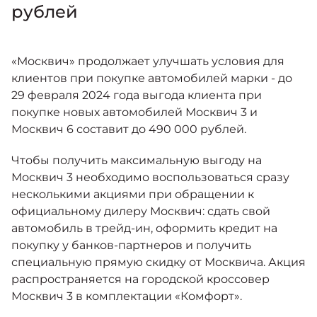
Москвич 6
рублей
Яркий динамичный седан
от 2 237 000 ₽*
КОНТАКТЫ
Кредитные программы
Моторное масло
«Москвич» продолжает улучшать условия для
клиентов при покупке автомобилей марки - до
СЕРВИСНЫЕ АКЦИИ
29 февраля 2024 года выгода клиента при
Спецпредложения
Москвич 3 с ручным
покупке новых автомобилей Москвич 3 и
управлением (РУ)
Москвич 6 составит до 490 000 рублей.
Кроссовер, создающий равные
АКСЕССУАРЫ
возможности
Калькулятор трейд-ин
Чтобы получить максимальную выгоду на
от 2 069 000 ₽*
Москвич 3 необходимо воспользоваться сразу
несколькими акциями при обращении к
Страховые программы
Москвич 8
официальному дилеру Москвич: сдать свой
Практичный семиместный
автомобиль в трейд-ин, оформить кредит на
кроссовер
покупку у банков-партнеров и получить
от 3 125 000 ₽*
специальную прямую скидку от Москвича. Акция
распространяется на городской кроссовер
Москвич 3 в комплектации «Комфорт».